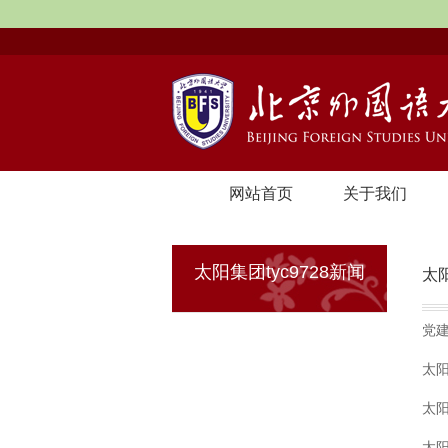
网站首页
关于我们
太阳集团tyc9728新闻
太阳
党建
太阳
太阳
太阳