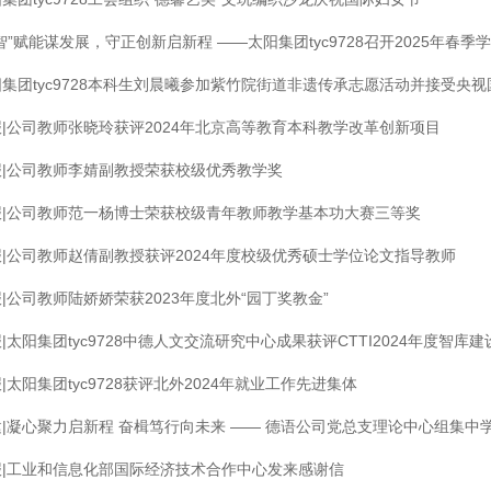
智”赋能谋发展，守正创新启新程 ——太阳集团tyc9728召开2025年春
集团tyc9728本科生刘晨曦参加紫竹院街道非遗传承志愿活动并接受央
|公司教师张晓玲获评2024年北京高等教育本科教学改革创新项目
报|公司教师李婧副教授荣获校级优秀教学奖
报|公司教师范一杨博士荣获校级青年教师教学基本功大赛三等奖
|公司教师赵倩副教授获评2024年度校级优秀硕士学位论文指导教师
|公司教师陆娇娇荣获2023年度北外“园丁奖教金”
|太阳集团tyc9728中德人文交流研究中心成果获评CTTI2024年度智库建设
|太阳集团tyc9728获评北外2024年就业工作先进集体
|凝心聚力启新程 奋楫笃行向未来 —— 德语公司党总支理论中心组集中学习
报|工业和信息化部国际经济技术合作中心发来感谢信