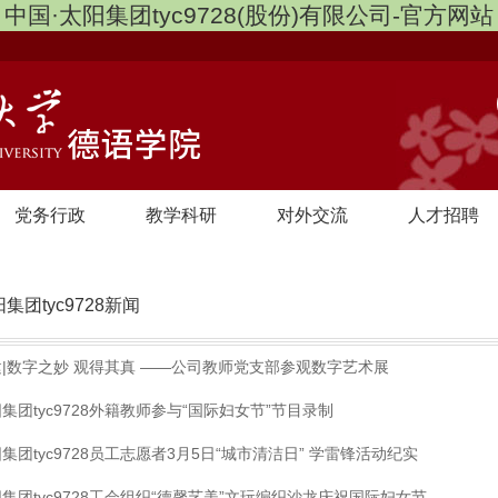
中国·太阳集团tyc9728(股份)有限公司-官方网站
党务行政
教学科研
对外交流
人才招聘
集团tyc9728新闻
|数字之妙 观得其真 ——公司教师党支部参观数字艺术展
集团tyc9728外籍教师参与“国际妇女节”节目录制
集团tyc9728员工志愿者3月5日“城市清洁日” 学雷锋活动纪实
集团tyc9728工会组织“德馨艺美”文玩编织沙龙庆祝国际妇女节