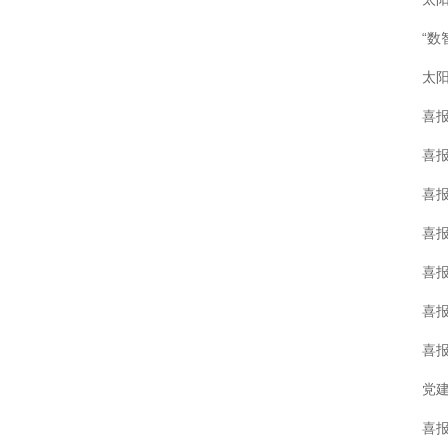
“数
太阳
喜报
喜
喜
喜报
喜报
喜报
喜报
党建
喜