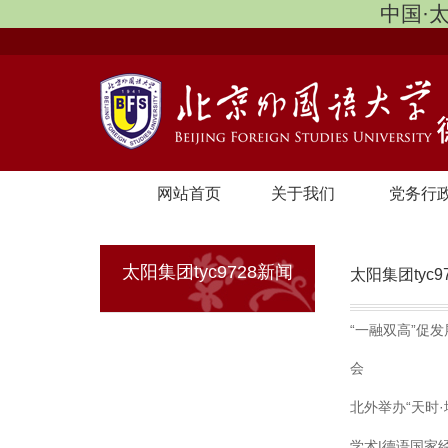
中国·太
网站首页
关于我们
党务行
太阳集团tyc9728新闻
太阳集团tyc9
“一融双高”促
会
北外举办“天时
学术|德语国家