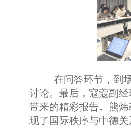
在问答环节，到
讨论。
最后，
寇蔻副经
带来的精彩报告。熊炜
现了国际秩序与中德关