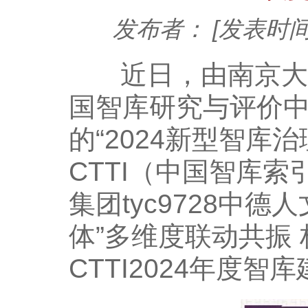
发布者：
[发表时间]
近日，由南京大
国智库研究与评价
的“2024新型智库
CTTI（中国智库索
集团tyc9728中
体”多维度联动共振
CTTI2024年度