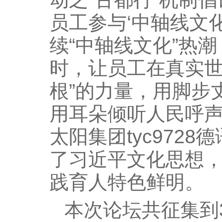
员工参与‘中轴线文
续“中轴线文化”热
时，让员工在真实世
根”的力量，用脚步
用耳朵倾听人民呼
太阳集团tyc972
了习近平文化思想
践育人特色鲜明。
本次论坛共征集到