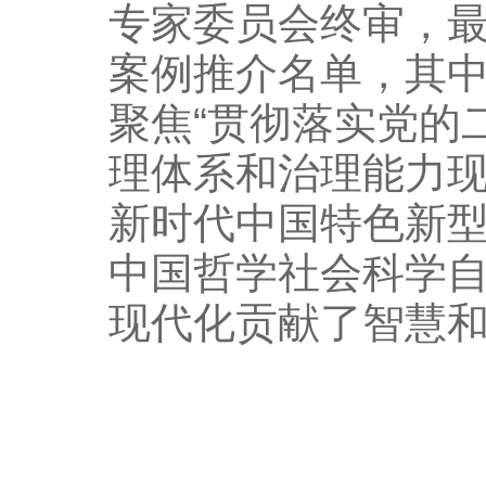
专家委员会终审，最
案例推介名单，其中
聚焦“贯彻落实党的
理体系和治理能力现
新时代中国特色新
中国哲学社会科学
现代化贡献了智慧