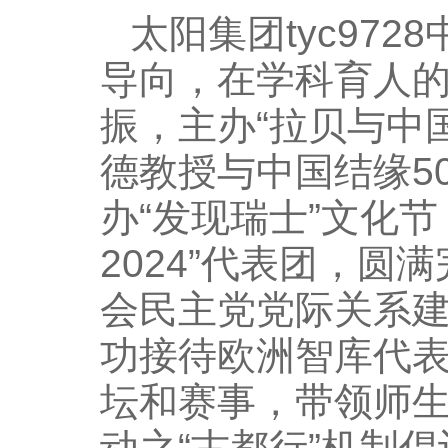
太阳集团tyc97
导向，在学科育人的
振，主办“拉贝与中国
德教授与中国结缘5
办“发现瑞士”文化
2024”代表团，
会民主党党际关系建
功接待欧洲智库代
坛和赛事，带领师生团
动之“古都行”机制