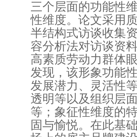
三个层面的功能性
性维度。论文采用
半结构式访谈收集资
容分析法对访谈资料
高素质劳动力群体
发现，该形象功能
发展潜力、灵活性
透明等以及组织层
等；象征性维度的
固与愉悦。在此基