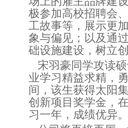
场上的雇主品牌建
极参加高校招聘会
工故事等，展示更
象与偏见；以及通
础设施建设，树立
宋羽豪同学攻读硕
业学习精益求精，
间，该生获得太阳集团
创新项目奖学金，
习一年，成绩优异