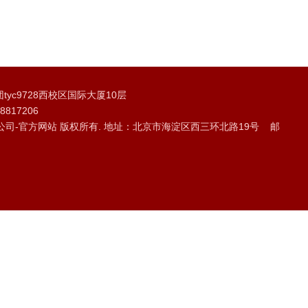
yc9728西校区国际大厦10层
8817206
股份)有限公司-官方网站 版权所有. 地址：北京市海淀区西三环北路19号 邮