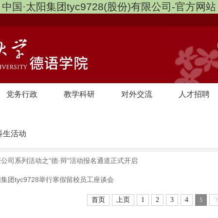
中国·太阳集团tyc9728(股份)有限公司-官方网站
党务行政
教学科研
对外交流
人才招聘
科生活动
公司系列活动之“德·辩”活动报名通道正式开启
集团tyc9728举行寒假留校员工座谈会
首页
上页
1
2
3
4
5