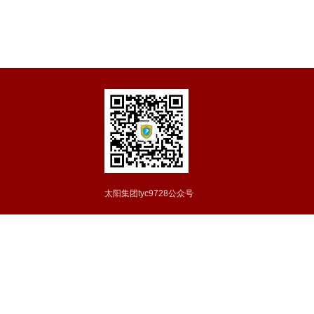
太阳集团tyc9728公众号