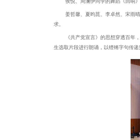
侯悦、周澜伊同学的舞蹈《回响
姜哲馨、夏昀菎、李卓然、宋雨
求。
《共产党宣言》的思想穿透百年
生选取片段进行朗诵，以铿锵字句传递