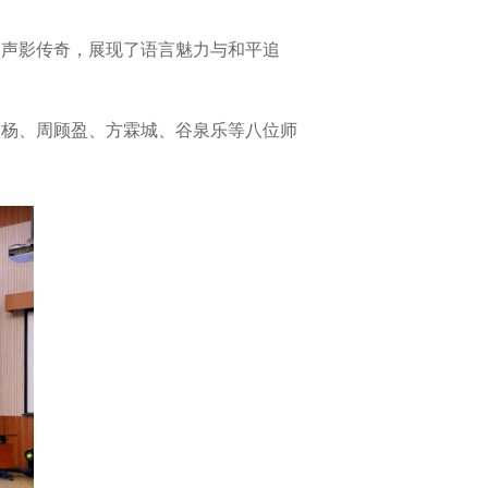
的声影传奇，展现了语言魅力与和平追
一杨、周顾盈、方霖城、谷泉乐等八位师