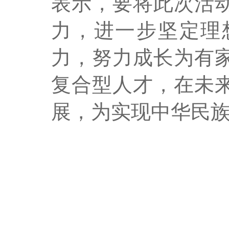
表示，要将此次活
力，进一步坚定理
力，努力成长为有
复合型人才，在未
展，为实现中华民