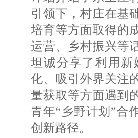
引领下，村庄在基
培育等方面取得的
运营、乡村振兴等
坦诚分享了利用新
化、吸引外界关注
量获取等方面遇到
青年
“
乡
野计划
”合
创新路径。