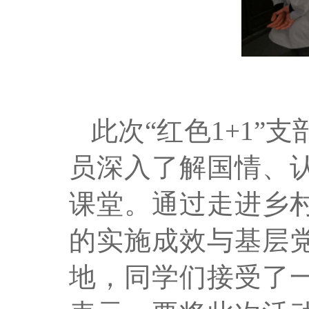
此次
“红色1+1”
员深入了解国情、
课堂。通过走进乡
的实施成效与基层
地，同学们接受了