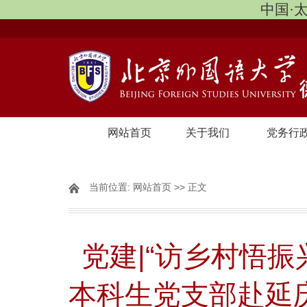
中国·太
网站首页
关于我们
党务行
当前位置:
网站首页
>> 正文
党建|“访乡村悟振
本科生党支部赴延庆