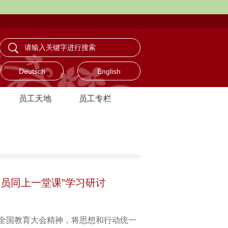
Deutsch
English
员工天地
员工专栏
生党员同上一堂课”学习研讨
全国教育大会精神，将思想和行动统一