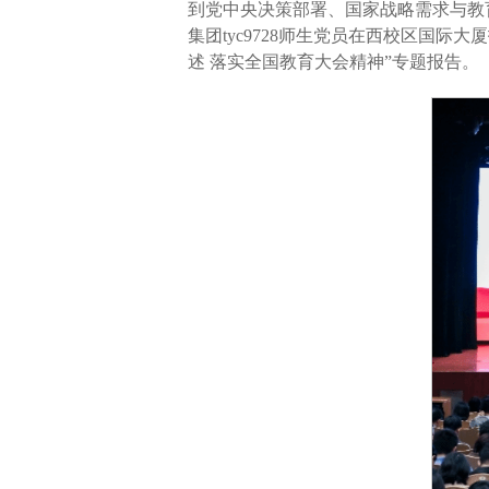
到党中央决策部署、国家战略需求与教育强
集团tyc9728师生党员在西校区国
述 落实全国教育大会精神”专题报告。