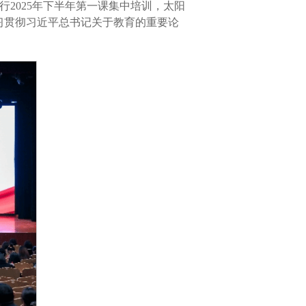
举行2025年下半年第一课集中培训，太阳
学习贯彻习近平总书记关于教育的重要论