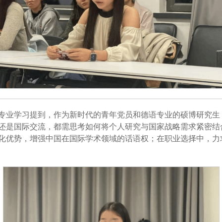
专业学习提到，作为新时代的青年党员和德语专业的硕博研究生
还是国际交流，都需思考如何将个人研究与国家战略需求紧密结
化优势，增强中国在国际学术领域的话语权；在职业选择中，力