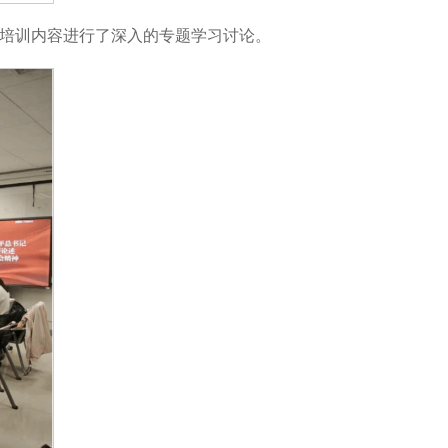
志就培训内容进行了深入的专题学习讨论。