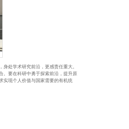
，身处学术研究前沿，更感责任重大。
合。要在科研中勇于探索前沿，提升原
求实现个人价值与国家需要的有机统