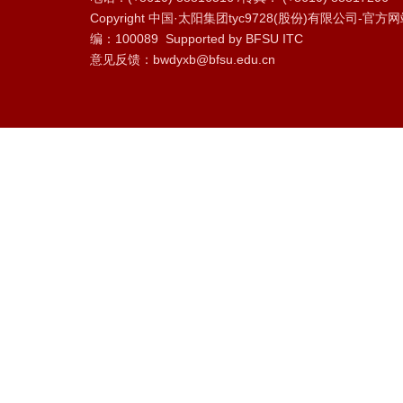
Copyright 中国·太阳集团tyc9728(股份)有限公司
编：100089 Supported by BFSU ITC
意见反馈：bwdyxb@bfsu.edu.cn