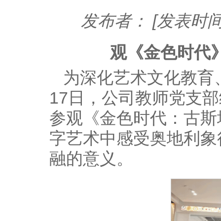
发布者：
[发表时间]
观《金色时代
为深化艺术文化教育、
17日，公司教师党支
参观《金色时代：古斯
字艺术中感受奥地利象
融的意义。