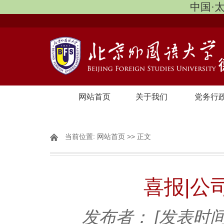
中国·太
网站首页
关于我们
党务行
当前位置:
网站首页
>> 正文
喜报|公
发布者：
[发表时间]