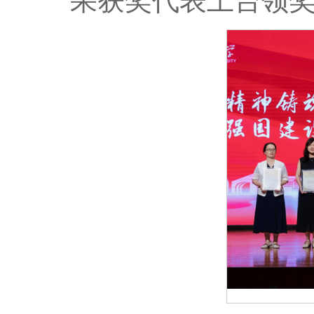
果获奖代表上台领