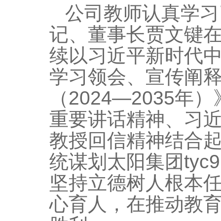
公司教师认真学习
记、董事长贾文键
续以习近平新时代
学习领会、宣传阐
（2024—2035
重要讲话精神、习
教授回信精神结合起
统谋划太阳集团tyc
坚持立德树人根本
心育人，在推动教