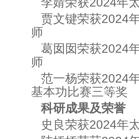
李婧荣获2024年太
贾文键荣获2024
师
葛囡囡荣获2024
师
范一杨荣获2024
基本功比赛三等奖
科研成果及荣誉
史良荣获2024年太