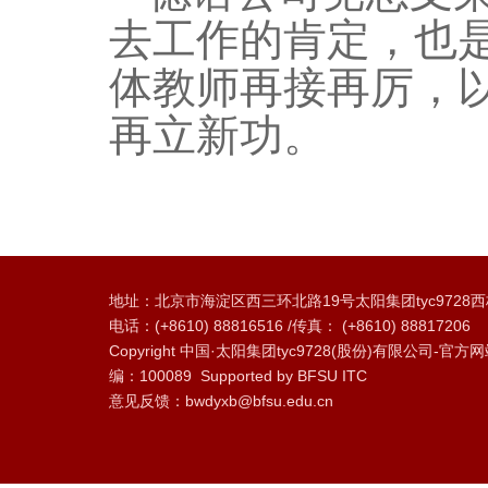
去工作的肯定，也
体教师再接再厉，
再立新功。
地址：北京市海淀区西三环北路19号太阳集团tyc9728
电话：(+8610) 88816516 /传真： (+8610) 88817206
Copyright 中国·太阳集团tyc9728(股份)有限公司
编：100089 Supported by BFSU ITC
意见反馈：bwdyxb@bfsu.edu.cn