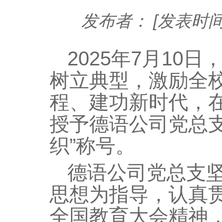
发布者：
[发表时间]
2025年7月10日
树立典型，激励全
程、建功新时代，在
授予德语公司党总支
织”称号。
德语公司党总支
思想为指导，认真
全国教育大会精神