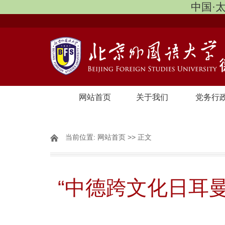
中国·太
网站首页
关于我们
党务行
当前位置:
网站首页
>> 正文
“中德跨文化日耳