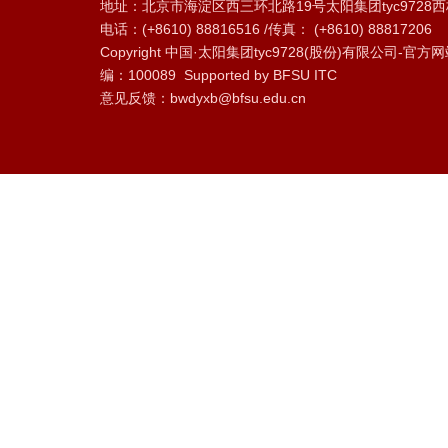
地址：北京市海淀区西三环北路19号太阳集团tyc9728
电话：(+8610) 88816516 /传真： (+8610) 88817206
Copyright 中国·太阳集团tyc9728(股份)有限公司
编：100089 Supported by BFSU ITC
意见反馈：bwdyxb@bfsu.edu.cn