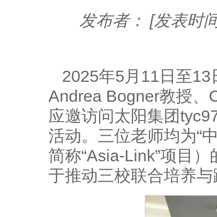
发布者：
[发表时间]
2025年5月11日
Andrea Bogner教授、C
应邀访问太阳集团tyc
活动。三位老师均为“
简称“Asia-Link
于推动三校联合培养与