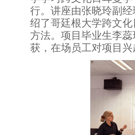
行。讲座由张晓玲副经理主
绍了哥廷根大学跨文化
方法。项目毕业生李蕊
获，在场员工对项目兴