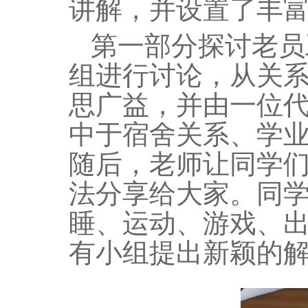
讲解，并设置了丰
第一部分探讨老员
组进行讨论，从关
思广益，并由一位
中于宿舍关系、学
随后，老师让同学
法分享给大家。同
睡、运动、游戏、
有小组提出新颖的