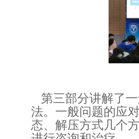
第三部分讲解了一
法。一般问题的应
态、解压方式几个
进行咨询和治疗。