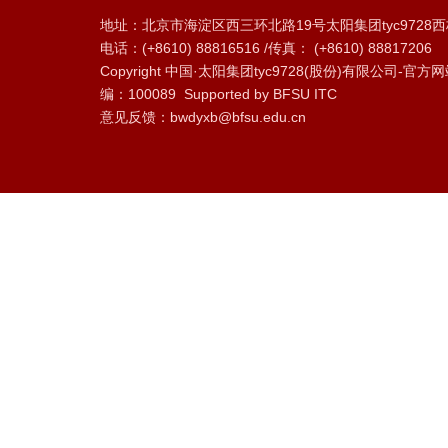
地址：北京市海淀区西三环北路19号太阳集团tyc9728
电话：(+8610) 88816516 /传真： (+8610) 88817206
Copyright 中国·太阳集团tyc9728(股份)有限公司
编：100089 Supported by BFSU ITC
意见反馈：bwdyxb@bfsu.edu.cn