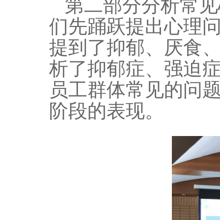
第二部分分析常见
们先踊跃提出心理
提到了抑郁、厌食
析了抑郁症、强迫
员工群体常见的问
阶段的表现。