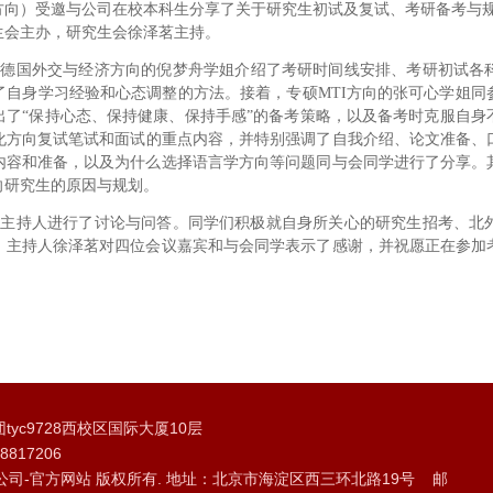
方向）受邀与公司在校本科生分享了关于研究生初试及复试、考研备考与
生会主办，研究生会徐泽茗主持。
于德国外交与经济方向的倪梦舟学
姐介绍
了考研时间线安排、考研初试各
了自身学习经验和心态调整的方法。接着，
专硕
MTI方向的张可心学姐
出了“保持心态、保持健康、保持手感”的备考策略，以及备考时克服自身
化方向复试笔试和面试的重点内容，并特别强调了自我介绍、论文准备、
内容和准备，以及为什么选择语言学方向等问题同与会同学进行了分享。
向研究生的原因与规划。
、主持人进行了讨论与问答。同学们积极就自身所关心的研究生招考、北
，主持人徐泽茗对四位会议嘉宾和与会同学表示了感谢，并祝愿正在参加
yc9728西校区国际大厦10层
8817206
股份)有限公司-官方网站 版权所有. 地址：北京市海淀区西三环北路19号 邮