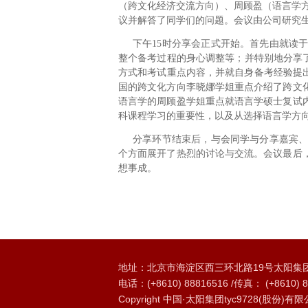
（跨文化经济交流方向）、
周顾盈
（语言学
议并解答了同学们的问题。会议由公司研究
下午15时分享会正式开始。首先由就读
整个备考过程的身心调整等；并特别地分享
方式和考试重点内容，并就自身备考经验提
国的跨文化方向李晓娜学
姐重点
介绍了跨文
语言学的
周顾盈学姐重点
就语言学硕士复试
科课程学习的重要性，以及从选择语言学方
分享环节结束后，与会同学与分享嘉宾
个方面展开了热烈的讨论与交流。会议最后
想事成。
地址：北京市海淀区西三环北路19号太阳集团t
电话：(+8610) 88816516 /传真： (+8610) 8
Copyright 中国·太阳集团tyc9728(