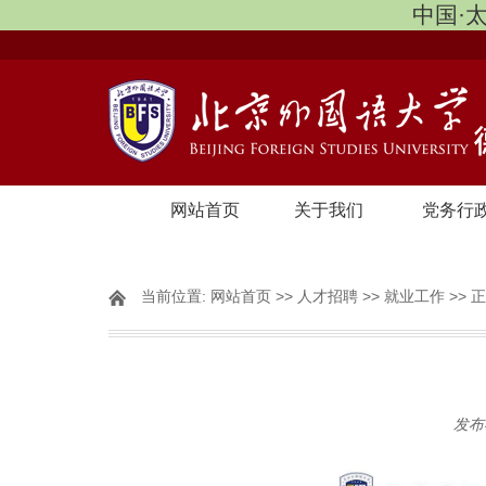
中国·太
网站首页
关于我们
党务行
当前位置:
网站首页
>>
人才招聘
>>
就业工作
>> 
发布