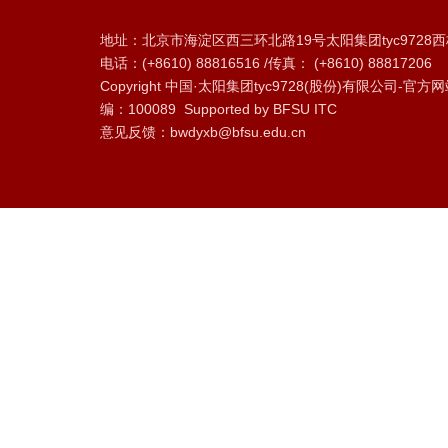
地址：北京市海淀区西三环北路19号太阳集团tyc9728
电话：(+8610) 88816516 /传真： (+8610) 88817206
Copyright 中国·太阳集团tyc9728(股份)有限公司
编：100089 Supported by BFSU ITC
意见反馈：bwdyxb@bfsu.edu.cn