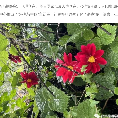
探险家、地理学家、语言学家以及人类学家。今年5月份，太阳集团tyc9
研究中心推出了“洛克与中国”主题展，让更多的师生了解了洛克“始于语言 不