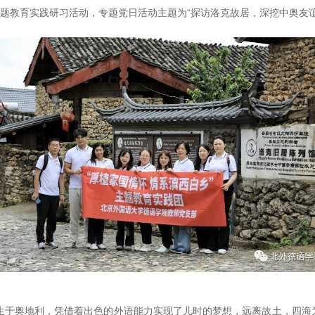
主题教育实践研习活动，专题党日活动主题为“探访洛克故居，深挖中奥友谊
 Rock）出生于奥地利，凭借着出色的外语能力实现了儿时的梦想，远离故土