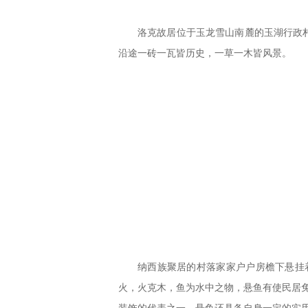
洛克故居位于玉龙雪山南麓的玉湖行政
沿途一砖一瓦皆历史，一草一木皆风景。
纳西族聚居的村落家家户户房檐下悬挂
火，火克木，鱼为水中之物，悬鱼有使民居免