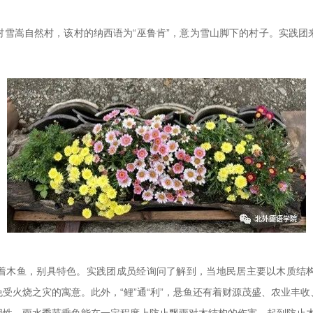
村雪嵩自然村，该村的纳西语为“巫鲁肯”，意为雪山脚下的村子。实践团
着木鱼，别具特色。实践团成员经询问了解到，当地民居主要以木质结
受火烧之灾的寓意。此外，“鲤”通“利”，悬鱼还有着财源茂盛、农业丰