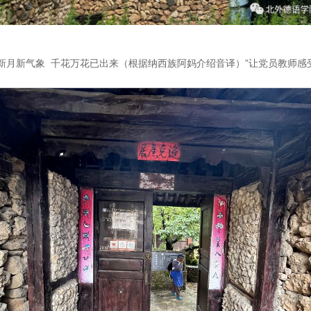
新月新气象 千花万花已出来（根据纳西族阿妈介绍音译）”让党员教师感